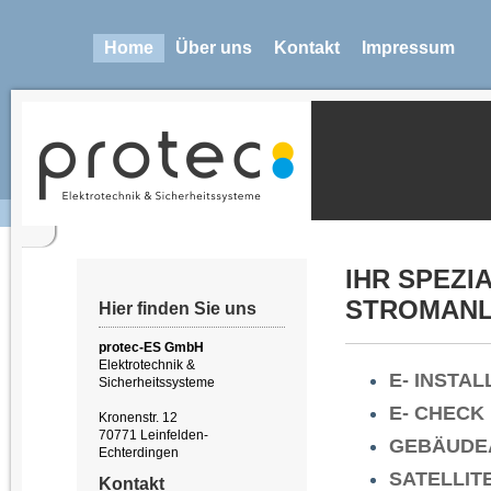
Home
Über uns
Kontakt
Impressum
IHR SPEZI
STROMAN
Hier finden Sie uns
protec-ES GmbH
Elektrotechnik &
E- INSTA
Sicherheitssysteme
E- CHECK
Kronenstr. 12
70771 Leinfelden-
GEBÄUDE
Echterdingen
SATELLI
Kontakt